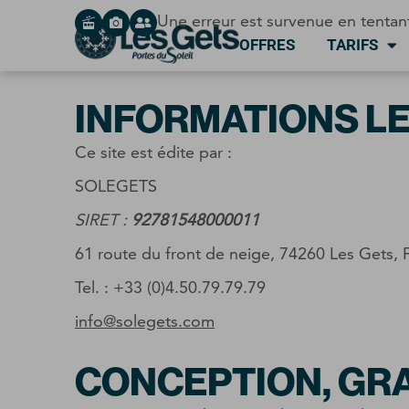
Panneau de gestion des cookies
Une erreur est survenue en tentan
OFFRES
TARIFS
INFORMATIONS L
Ce site est édite par :
SOLEGETS
SIRET :
92781548000011
61 route du front de neige, 74260 Les Gets
Tel. : +33 (0)4.50.79.79.79
info@solegets.com
CONCEPTION, GR