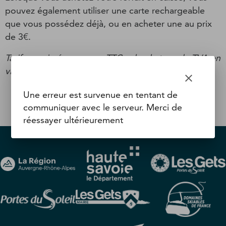
pouvez également utiliser une carte rechargeable
que vous possédez déjà, ou en acheter une au prix
de 3€.
Tarifs exprimés en euros TTC selon le taux de TVA en
vigueur.
clear
Une erreur est survenue en tentant de
communiquer avec le serveur. Merci de
réessayer ultérieurement