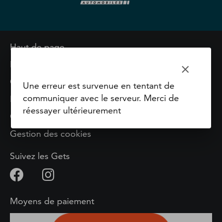
Haut de page
Mentions légales
clear
Contact & réclamations
Une erreur est survenue en tentant de
communiquer avec le serveur. Merci de
Plan du site
réessayer ultérieurement
Conditions de Vente
Gestion des cookies
Suivez les Gets
Moyens de paiement