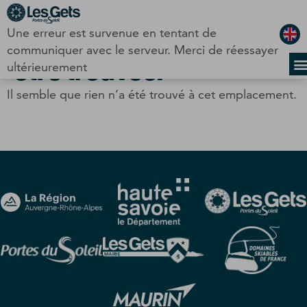
Panneau de gestion des cookies
Une erreur est survenue en tentant de
La page ne peut pas
communiquer avec le serveur. Merci de réessayer
être trouvée.
ultérieurement
Il semble que rien n’a été trouvé à cet emplacement.