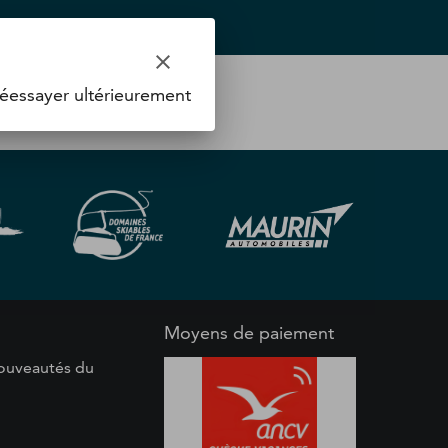
clear
éessayer ultérieurement
Moyens de paiement
 nouveautés du