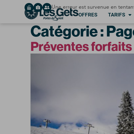
Panneau de gestion des cookies
Une erreur est survenue en tentan
OFFRES
TARIFS
Catégorie :
Page
Préventes forfaits