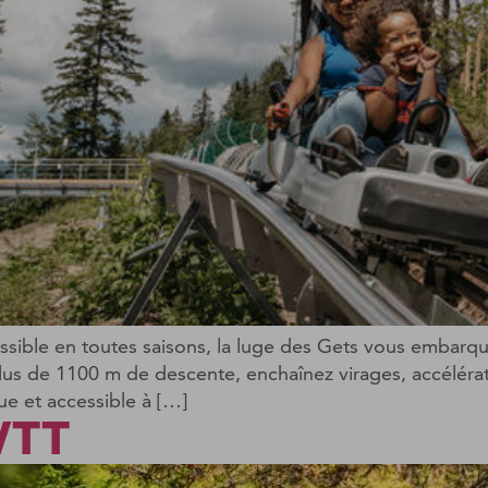
essible en toutes saisons, la luge des Gets vous embar
s de 1100 m de descente, enchaînez virages, accélérat
ue et accessible à […]
 VTT