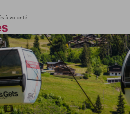
és à volonté
es