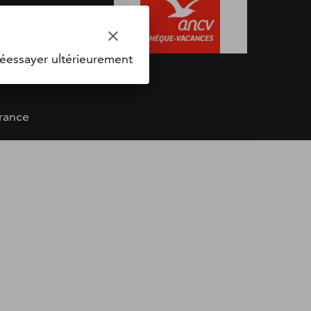
clear
éessayer ultérieurement
rance